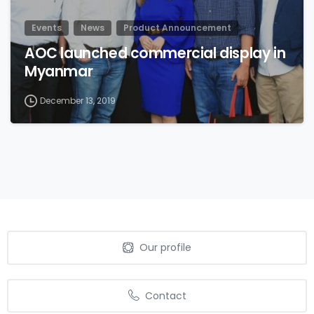
Events
News
Product Announcement
AOC launched commercial display in
Myanmar
December 13, 2019
Our profile
Contact