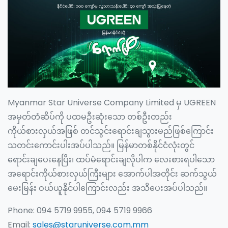
Myanmar Star Universe Company Limited မှ UGREEN
အမှတ်တံဆိပ်ကို ပထမဦးဆုံးသော တစ်ဦးတည်း
ကိုယ်စားလှယ်အဖြစ် တင်သွင်းရောင်းချသွားမည်ဖြစ်ကြောင်း
သတင်းကောင်းပါးအပ်ပါသည်။
မြန်မာတစ်နိုင်ငံလုံးတွင်
ရောင်းချပေးနေပြီး၊ ထပ်မံရောင်းချလိုပါက လေးစားရပါသော
အရောင်းကိုယ်စားလှယ်ကြီးများ အောက်ပါအတိုင်း ဆက်သွယ်
မေးမြန်း ဝယ်ယူနိုင်ပါကြောင်းလည်း အသိပေးအပ်ပါသည်။
Phone: 094 5719 9955, 094 5719 9966
Email:
sales@staruniverse.com.mm