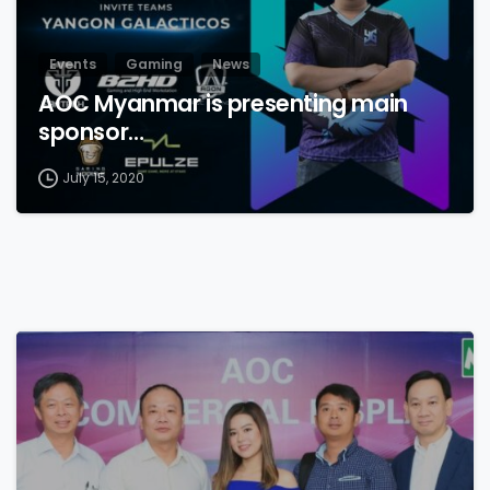
Events
Gaming
News
AOC Myanmar is presenting main
sponsor…
July 15, 2020