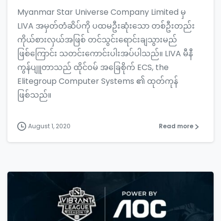
Myanmar Star Universe Company Limited မှ
LIVA အမှတ်တံဆိပ်ကို ပထမဦးဆုံးသော တစ်ဦးတည်း
ကိုယ်စားလှယ်အဖြစ် တင်သွင်းရောင်းချသွားမည်
ဖြစ်ကြောင်း သတင်းကောင်းပါးအပ်ပါသည်။ LIVA မီနီ
ကွန်ပျူတာသည် ထိုင်ဝမ် အခြေစိုက် ECS, the
Elitegroup Computer Systems ၏ ထုတ်ကုန်
ဖြစ်သည်။
August 1, 2020
Read more