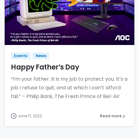
Events
News
Happy Father’s Day
“I’m your father. It is my job to protect you. It’s a
job I refuse to quit, and at which I can’t afford
fail.” – Philip Bank, The Fresh Prince of Bel-Air
June 17, 2022
Read more