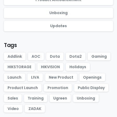
Unboxing
Updates
Tags
Addlink
AOC
Dota
Dota2
Gaming
HIKSTORAGE
HIKVISION
Holidays
Launch
LIVA
New Product
Openings
Product Launch
Promotion
Public Display
Sales
Training
Ugreen
Unboxing
Video
ZADAK