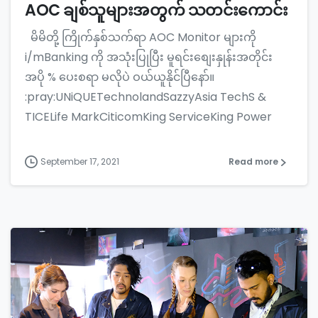
AOC ချစ်သူများအတွက် သတင်းကောင်း
မိမိတို့ ကြိုက်နှစ်သက်ရာ AOC Monitor များကို
i/mBanking ကို အသုံးပြုပြီး မူရင်းစျေးနှုန်းအတိုင်း
အပို % ပေးစရာ မလိုပဲ ဝယ်ယူနိုင်ပြီနော်။
:pray:UNiQUETechnolandSazzyAsia TechS &
TICELife MarkCiticomKing ServiceKing Power
September 17, 2021
Read more