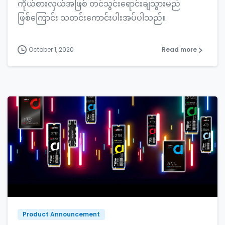
ကိုယ်စားလှယ်အဖြစ် တင်သွင်းရောင်းချသွားမည်
ဖြစ်ကြောင်း သတင်းကောင်းပါးအပ်ပါသည်။
October 1, 2020
Read more
Product Announcement