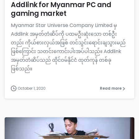
Addlink for Myanmar PC and
gaming market
Myanmar Star Universe Company Limited မှ
Addlink အမှတ်တံဆိပ်ကို ပထမဦးဆုံးသော တစ်ဦး
တည်း ကိုယ်စားလှယ်အဖြစ် တင်သွင်းရောင်းချသွားမည်
ဖြစ်ကြောင်း သတင်းကောင်းပါးအပ်ပါသည်။ Addlink
အမှတ်တံဆိပ်သည် ထိုင်ဝမ်နိုင်ငံ ထုတ်ကုန် တစ်ခု
ဖြစ်သည်။
October 1, 2020
Read more