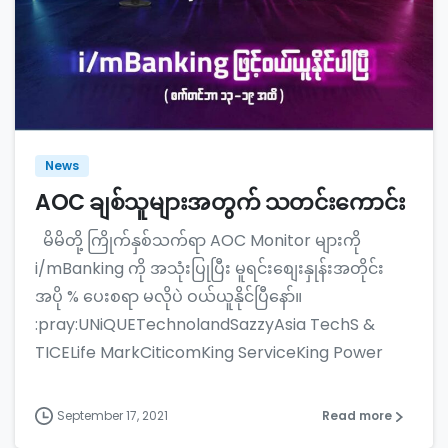
News
AOC ချစ်သူများအတွက် သတင်းကောင်း
မိမိတို့ ကြိုက်နှစ်သက်ရာ AOC Monitor များကို
i/mBanking ကို အသုံးပြုပြီး မူရင်းစျေးနှုန်းအတိုင်း
အပို % ပေးစရာ မလိုပဲ ဝယ်ယူနိုင်ပြီနော်။
:pray:UNiQUETechnolandSazzyAsia TechS &
TICELife MarkCiticomKing ServiceKing Power
September 17, 2021
Read more