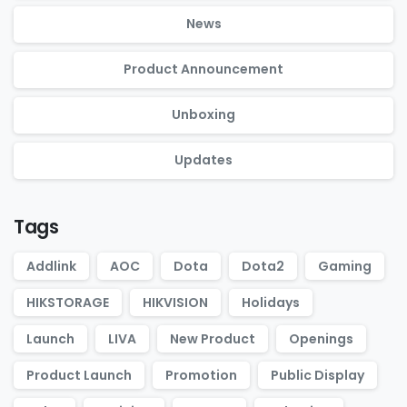
News
Product Announcement
Unboxing
Updates
Tags
Addlink
AOC
Dota
Dota2
Gaming
HIKSTORAGE
HIKVISION
Holidays
Launch
LIVA
New Product
Openings
Product Launch
Promotion
Public Display